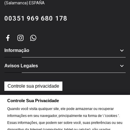
(Salamanca) ESPAÑA
00351 969 680 178

Informação

Avisos Legales
Controle sua privacidade
Controle Sua Privacidade
CementDecor se reserva todos los derechos de
Quando você visita qualquer site, ele pode armazenar ou recuperar
informações em seu navegador, principalmente na forma de \ 'cookies '.
copyright
Essas informações, que podem ser sobre você, suas preferências ou seu
dispositivo da Internet (computador, tablet ou celular), são usadas