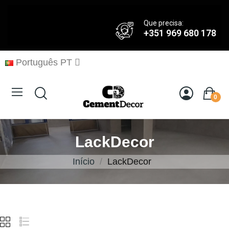
Que precisa:
+351 969 680 178
Português PT
0
LackDecor
Início
LackDecor