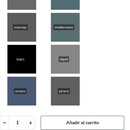
marengo
mediterraneo
negro
niquel
oceano
pizarra
Añadir al carrito