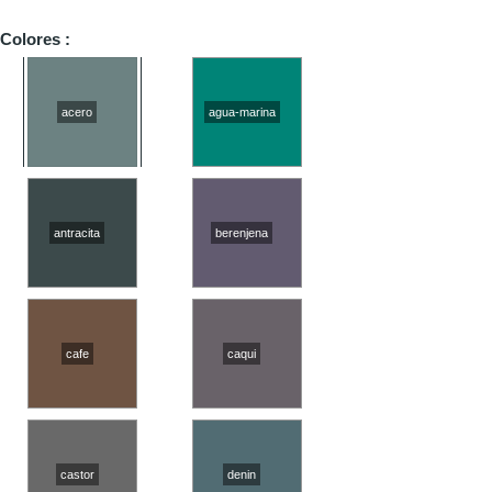
Colores :
acero
agua-
marina
antracita
berenjena
cafe
caqui
castor
denin