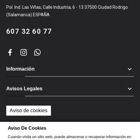
Pol. Ind. Las Viñas, Calle Industria, 6 - 13 37500 Ciudad Rodrigo
(Salamanca) ESPAÑA
607 32 60 77

Información

Avisos Legales
Aviso de cookies
Aviso De Cookies
Cuando visita un sitio web, puede almacenar o recuperar información en
CementDecor se reserva todos los derechos de